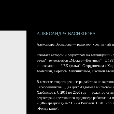
АЛЕКСАНДРА ВАСНЕЦОВА
Александра Васнецова — редактор, креативный п
Работала автором и редактором на телевидении 
вечер“, телемарафон „Москва—Петушки“). С 199
кинокомпании „ЧБК фильм“. Сотрудничала с Ки
Хомерики, Борисом Хлебниковым, Оксаной Бычк
В качестве второго режиссера работала на карти
Серебренникова, „Два дня“ Авдотьи Смирновой 
Хлебникова. С 2011 по 2020 год — редактор студ
редактора и креативного продюсера работала на 
и „Фейерверки днем“ Нины Воловой. С 2013 по 2
„Фонда кино“.