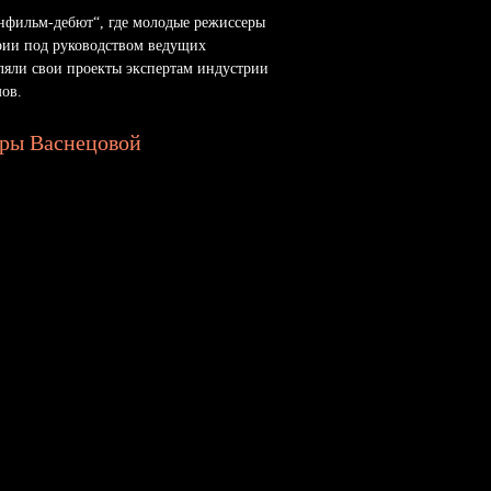
енфильм-дебют“, где молодые режиссеры
арии под руководством ведущих
вляли свои проекты экспертам индустрии
ов.
дры Васнецовой