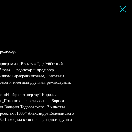
родюсер.
(программа „Времечко“, „Субботний
7 года — редактор и продюсер
риллом Серебренниковым, Николаем
овой и многими другими режиссерами.
нах «Изображая жертву“ Кирилла
и „Пока ночь не разлучит…“ Бориса
ии Валерия Тодоровского. В качестве
проектах „1993“ Александра Велединского
021 входила в состав сценарной группы